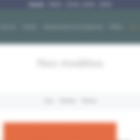
Samedi
09h00 - 12h30 | 14h00 - 19h00
Femme
Enfant
Maroquinerie & Accessoires
Offres
Nos 
Nos modèles
Tous
Homme
Femme