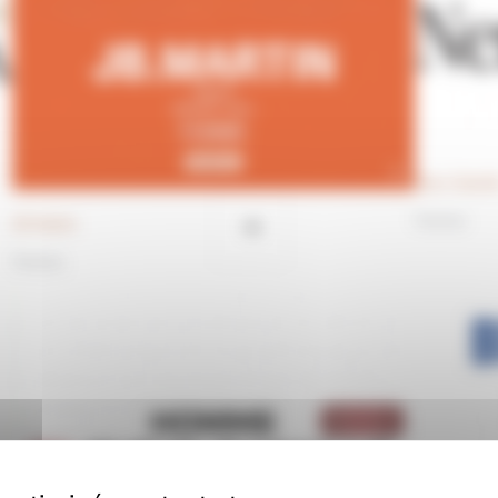
Nero Giardi
Femme
JB Martin
Femme