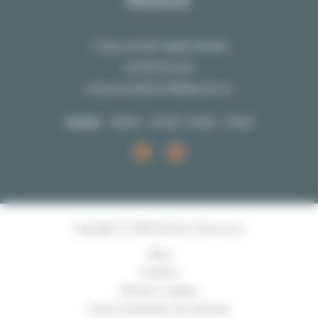
1 Place AU BLE 48000 MENDE
04 66 65 04 25
chaussuresdelmas48@gmail.com
Samedi
09h00 - 12h30 | 14h00 - 19h00
Copyright © 2026 Delmas Chaussures
Blog
Activités
Mentions Légales
Charte d’utilisation des données