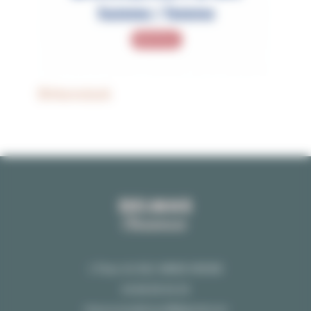
Birkenstock
1 Place AU BLE 48000 MENDE
04 66 65 04 25
chaussuresdelmas48@gmail.com