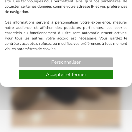
site. Ces technologies nous permettent, ainsi qu'à nos partenaires, de
collecter certaines données comme votre adresse IP et vos préférences
de navigation.
Ces informations servent à personnaliser votre expérience, mesurer
Nouvelle collection Palladium
notre audience et afficher des publicités pertinentes. Les cookies
essentiels au fonctionnement du site sont automatiquement activés.
Pour tous les autres, votre accord est nécessaire. Vous gardez le
contrôle : acceptez, refusez ou modifiez vos préférences à tout moment
via les paramètres de cookies.
Personnaliser
Accepter et fermer